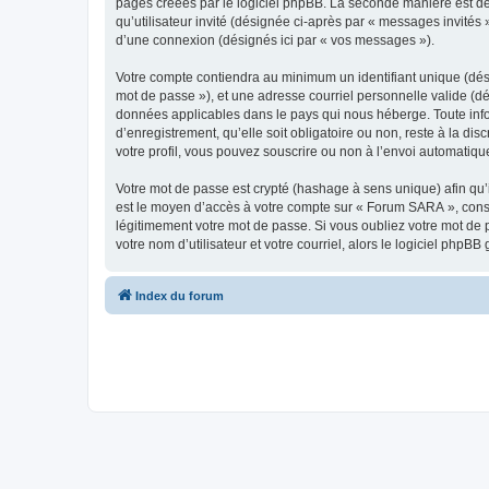
pages créées par le logiciel phpBB. La seconde manière est de r
qu’utilisateur invité (désignée ci-après par « messages invités
d’une connexion (désignés ici par « vos messages »).
Votre compte contiendra au minimum un identifiant unique (dési
mot de passe »), et une adresse courriel personnelle valide (dé
données applicables dans le pays qui nous héberge. Toute info
d’enregistrement, qu’elle soit obligatoire ou non, reste à la d
votre profil, vous pouvez souscrire ou non à l’envoi automatique
Votre mot de passe est crypté (hashage à sens unique) afin qu’i
est le moyen d’accès à votre compte sur « Forum SARA », con
légitimement votre mot de passe. Si vous oubliez votre mot de 
votre nom d’utilisateur et votre courriel, alors le logiciel ph
Index du forum