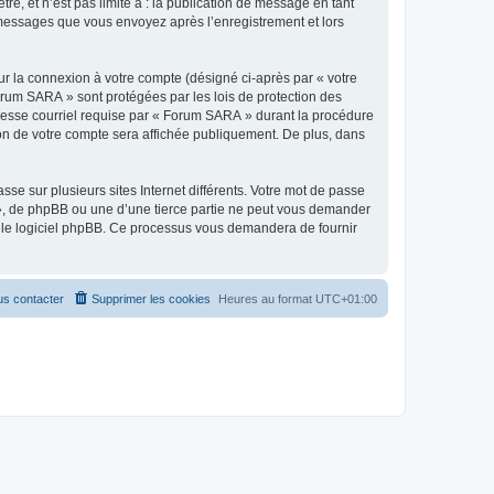
e, et n’est pas limité à : la publication de message en tant
s messages que vous envoyez après l’enregistrement et lors
ur la connexion à votre compte (désigné ci-après par « votre
Forum SARA » sont protégées par les lois de protection des
dresse courriel requise par « Forum SARA » durant la procédure
tion de votre compte sera affichée publiquement. De plus, dans
se sur plusieurs sites Internet différents. Votre mot de passe
, de phpBB ou une d’une tierce partie ne peut vous demander
ar le logiciel phpBB. Ce processus vous demandera de fournir
s contacter
Supprimer les cookies
Heures au format
UTC+01:00