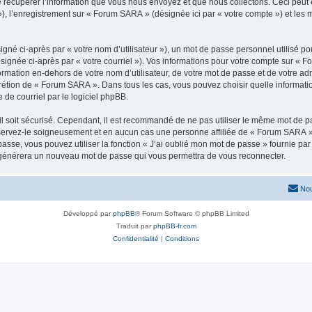
écupérer l’information que vous nous envoyez et que nous collectons. Ceci peut êtr
 »), l’enregistrement sur « Forum SARA » (désignée ici par « votre compte ») et le
gné ci-après par « votre nom d’utilisateur »), un mot de passe personnel utilisé po
signée ci-après par « votre courriel »). Vos informations pour votre compte sur « 
rmation en-dehors de votre nom d’utilisateur, de votre mot de passe et de votre a
iscrétion de « Forum SARA ». Dans tous les cas, vous pouvez choisir quelle informa
 de courriel par le logiciel phpBB.
l soit sécurisé. Cependant, il est recommandé de ne pas utiliser le même mot de pas
servez-le soigneusement et en aucun cas une personne affiliée de « Forum SARA »
passe, vous pouvez utiliser la fonction « J’ai oublié mon mot de passe » fournie p
pBB générera un nouveau mot de passe qui vous permettra de vous reconnecter.
Nou
Développé par
phpBB
® Forum Software © phpBB Limited
Traduit par
phpBB-fr.com
Confidentialité
|
Conditions