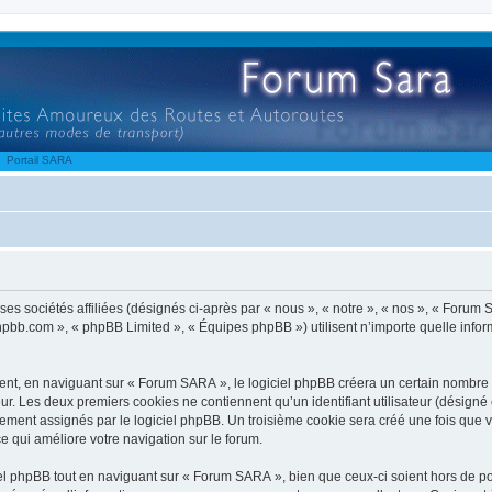
Portail SARA
s sociétés affiliées (désignés ci-après par « nous », « notre », « nos », « Forum SA
.phpbb.com », « phpBB Limited », « Équipes phpBB ») utilisent n’importe quelle infor
t, en naviguant sur « Forum SARA », le logiciel phpBB créera un certain nombre de
ur. Les deux premiers cookies ne contiennent qu’un identifiant utilisateur (désigné c
uement assignés par le logiciel phpBB. Un troisième cookie sera créé une fois que v
ce qui améliore votre navigation sur le forum.
l phpBB tout en naviguant sur « Forum SARA », bien que ceux-ci soient hors de po