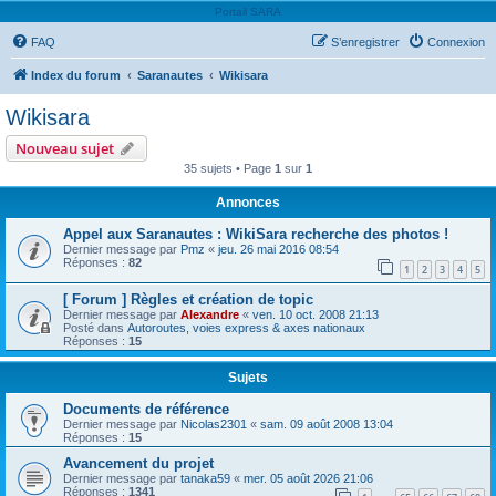
Portail SARA
FAQ
S’enregistrer
Connexion
Index du forum
Saranautes
Wikisara
Wikisara
Nouveau sujet
35 sujets • Page
1
sur
1
Annonces
Appel aux Saranautes : WikiSara recherche des photos !
Dernier message par
Pmz
«
jeu. 26 mai 2016 08:54
Réponses :
82
1
2
3
4
5
[ Forum ] Règles et création de topic
Dernier message par
Alexandre
«
ven. 10 oct. 2008 21:13
Posté dans
Autoroutes, voies express & axes nationaux
Réponses :
15
Sujets
Documents de référence
Dernier message par
Nicolas2301
«
sam. 09 août 2008 13:04
Réponses :
15
Avancement du projet
Dernier message par
tanaka59
«
mer. 05 août 2026 21:06
Réponses :
1341