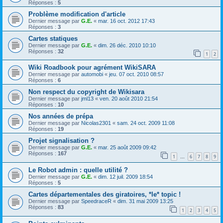
Réponses :
5
Problème modification d'article
Dernier message par
G.E.
«
mar. 16 oct. 2012 17:43
Réponses :
3
Cartes statiques
Dernier message par
G.E.
«
dim. 26 déc. 2010 10:10
Réponses :
32
1
2
Wiki Roadbook pour agrément WikiSARA
Dernier message par
automobi
«
jeu. 07 oct. 2010 08:57
Réponses :
6
Non respect du copyright de Wikisara
Dernier message par
jml13
«
ven. 20 août 2010 21:54
Réponses :
10
Nos années de prépa
Dernier message par
Nicolas2301
«
sam. 24 oct. 2009 11:08
Réponses :
19
Projet signalisation ?
Dernier message par
G.E.
«
mar. 25 août 2009 09:42
Réponses :
167
1
6
7
8
9
…
Le Robot admin : quelle utilité ?
Dernier message par
G.E.
«
dim. 12 juil. 2009 18:54
Réponses :
5
Cartes départementales des giratoires, *le* topic !
Dernier message par
SpeedraceR
«
dim. 31 mai 2009 13:25
Réponses :
83
1
2
3
4
5