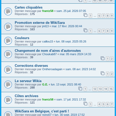
1
65
66
67
68
…
Cartes cliquables
Dernier message par
frantz58
«
sam. 25 juil. 2026 07:05
Réponses :
175
1
6
7
8
9
…
Promotion externe de WikiSara
Dernier message par
jml13
«
mar. 17 févr. 2026 00:44
Réponses :
163
1
6
7
8
9
…
Couleurs
Dernier message par
caillou15
«
lun. 08 sept. 2025 05:26
Réponses :
12
Changement de nom d'aires d'autoroutes
Dernier message par
Choukab87
«
mar. 05 mars 2024 14:33
Réponses :
39
1
2
Corrections diverses
Dernier message par
Ontheroadagain
«
sam. 08 avr. 2023 14:02
Réponses :
32
1
2
Le serveur Wikia
Dernier message par
G.E.
«
lun. 13 sept. 2021 08:40
Réponses :
288
1
12
13
14
15
…
Côtes archives
Dernier message par
frantz58
«
sam. 17 juil. 2021 17:32
Réponses :
121
1
4
5
6
7
…
WikiSara en Belgique, c'est parti !
Dernier message par
nono07
«
lun. 30 sept. 2019 17:52