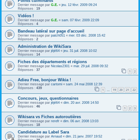
Points culminants
Dernier message par
G.E.
«
jeu. 12 févr. 2009 09:24
Réponses :
19
Vidéos !
Dernier message par
G.E.
«
sam. 07 févr. 2009 22:09
Réponses :
4
Bandeau latéral sur page d'accueil
Dernier message par
patch051
«
mer. 03 déc. 2008 15:42
Réponses :
2
Administration de WikiSara
Dernier message par
jéjé64
«
jeu. 31 juil. 2008 10:02
Réponses :
14
Fiches des départements et régions
Dernier message par
Nicolas2301
«
mar. 29 juil. 2008 09:32
Réponses :
37
1
2
Adieu Free, bonjour Wikia !
Dernier message par
cartomi
«
sam. 24 mai 2008 12:39
Réponses :
439
1
19
20
21
22
…
Concours, jeux, questionnaires
Dernier message par
jéjé64
«
dim. 20 avr. 2008 14:50
Réponses :
46
1
2
3
Wikisara vs Fiches autoroutières
Dernier message par
rerefr
«
dim. 06 avr. 2008 13:03
Réponses :
18
Candidature au Label Sara
Dernier message par
Arnaud
«
dim. 21 janv. 2007 19:52
Réponses :
38