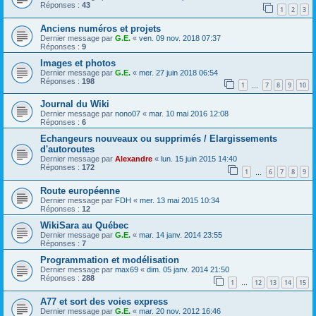
Réponses :
43
1
2
3
Anciens numéros et projets
Dernier message par
G.E.
«
ven. 09 nov. 2018 07:37
Réponses :
9
Images et photos
Dernier message par
G.E.
«
mer. 27 juin 2018 06:54
Réponses :
198
1
7
8
9
10
…
Journal du Wiki
Dernier message par
nono07
«
mar. 10 mai 2016 12:08
Réponses :
6
Echangeurs nouveaux ou supprimés / Elargissements
d'autoroutes
Dernier message par
Alexandre
«
lun. 15 juin 2015 14:40
Réponses :
172
1
6
7
8
9
…
Route européenne
Dernier message par
FDH
«
mer. 13 mai 2015 10:34
Réponses :
12
WikiSara au Québec
Dernier message par
G.E.
«
mar. 14 janv. 2014 23:55
Réponses :
7
Programmation et modélisation
Dernier message par
max69
«
dim. 05 janv. 2014 21:50
Réponses :
288
1
12
13
14
15
…
A77 et sort des voies express
Dernier message par
G.E.
«
mar. 20 nov. 2012 16:46