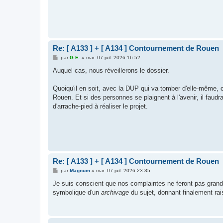
Re: [ A133 ] + [ A134 ] Contournement de Rouen
M
par
G.E.
»
mar. 07 juil. 2026 16:52
e
s
Auquel cas, nous réveillerons le dossier.
s
a
g
Quoiqu'il en soit, avec la DUP qui va tomber d'elle-même, 
e
Rouen. Et si des personnes se plaignent à l'avenir, il faudra
d'arrache-pied à réaliser le projet.
Re: [ A133 ] + [ A134 ] Contournement de Rouen
M
par
Magnum
»
mar. 07 juil. 2026 23:35
e
s
Je suis conscient que nos complaintes ne feront pas grand
s
symbolique d'un
archivage
du sujet, donnant finalement r
a
g
e