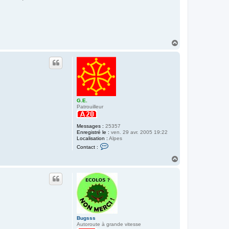
H
a
u
t
G.E.
Patrouilleur
Messages :
25357
Enregistré le :
ven. 29 avr. 2005 19:22
Localisation :
Alpes
C
Contact :
o
n
H
t
a
a
u
c
t
t
e
r
G
.
E
.
Bugsss
Autoroute à grande vitesse