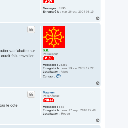
Messages :
6295
Enregistré le :
mar. 26 oct. 2004 08:15
H
a
u
t
tier va s'abattre sur
G.E.
Patrouilleur
rait fallu travailler
Messages :
25357
Enregistré le :
ven. 29 avr. 2005 19:22
Localisation :
Alpes
C
Contact :
o
n
H
t
a
a
u
c
Magnum
t
t
Périphérique
e
r
pas le côté
G
Messages :
544
.
Enregistré le :
ven. 17 sept. 2010 22:40
E
Localisation :
Rouen
.
H
a
u