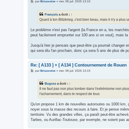
M
par
Brisavoine
»
mer. 08 juil. 2026 13:10
e
s
s
François
a écrit :
↑
a
g
Quant à ton Blitzkrieg, c'est bien beau, mais il n'y a plus 
e
Le problème n'est pas l'argent (la France en a, les marché
peut facilement emprunter sur 100 ans si on veut), mais la v
Jusqu'à hier je pensais que peut-être ça pourrait changer e
qui sera élu l'an prochain, donc ça sera 5 ans de plus de p
Re: [ A133 ] + [ A134 ] Contournement de Rouen
M
par
Brisavoine
»
mer. 08 juil. 2026 13:15
e
s
s
Bugsss
a écrit :
↑
a
g
Il ne faut pas non plus tomber dans l'extrémisme non plus, 
e
l'acharnement, dans le respect de tous
Qu'on propose 1 km de nouvelles autoroutes ou 1000 km, ç
noyer sous la masse des recours à faire. Et je pense même 
territoire. Vu des grandes villes, ça paraît peut-être ache
Tarbes, ou Aurillac-Toulouse, par exemple, ne soient pas au