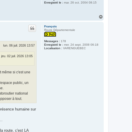
Enregistré le :
mar. 26 oct. 2004 08:15
H
a
u
François
t
Route Départementale
Messages :
178
Enregistré le :
mer. 24 sept. 2008 06:18
lun. 06 juil. 2026 13:57
Localisation :
VARENGUEBEC
jeu. 02 juil. 2026 13:05
nt même si c'est une
'espace public, un
ne.
utoroutier national
pposer à tout.
a présence humaine sur
c…
a route, c'est LA