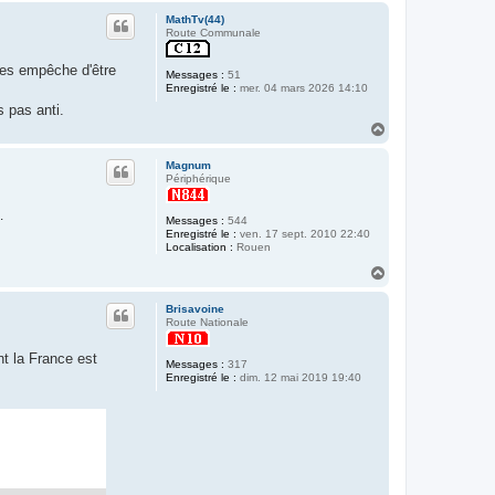
u
MathTv(44)
t
Route Communale
les empêche d'être
Messages :
51
Enregistré le :
mer. 04 mars 2026 14:10
s pas anti.
H
a
u
Magnum
t
Périphérique
…
Messages :
544
Enregistré le :
ven. 17 sept. 2010 22:40
Localisation :
Rouen
H
a
u
Brisavoine
t
Route Nationale
nt la France est
Messages :
317
Enregistré le :
dim. 12 mai 2019 19:40