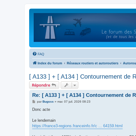
FAQ
Index du forum
Réseaux routiers et autoroutiers
Autorou
[ A133 ] + [ A134 ] Contournement de 
Répondre
Re: [ A133 ] + [ A134 ] Contournement de 
M
par
Bugsss
»
mar. 07 juil. 2026 08:23
e
s
Donc acte
s
a
g
Le lendemain
e
https://france3-regions.franceinfo.fr/c ... 64159.html