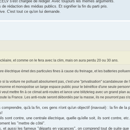
3 EELV s'est chargée de rédiger. Avec toujours les mêmes arguments.
de rédaction des médias publics. Et signifier la fin du parti pris.
ive. C'est tout ce qu'on lui demande.
ucléaire, et comme on le fera avec la clim, mais on aura perdu 20 ou 30 ans.
ure électrique émet des particules fines à cause du freinage, et les batteries pollue
i la voiture ne polluait absolument pas, c'est une "privatisation" scandaleuse de l
ersonne et monopolise un large espace public pour le bénéfice d'une seule person
i veut mettre fin à ce climat anti-routes et lance une blitzkrieg avec un grand plan a
te la France. Les anti-route seront débordés par la masse, ils ne pourront pas s'o
comprendre, qu'à la fin, ces gens n'ont qu'un objectif (inavoué) : la fin de l
s!
ls sont contre, une centrale électrique, quelle qu'elle soit, ils sont contre, et
lement les "mettre de côté".
es, et aussi les fameux "départs en vacances", on comprend tout de suite que l