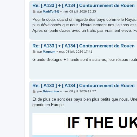
Re: [ A133 ] + [ A134 ] Contournement de Rouen
M
par
MathTv(44)
»
mer. 08 juil. 2026 15:25
e
s
Pour le coup, quand on regarde des pays comme le Royaume-U
s
plus développés que nous. Heureusement nos liaisons essen
a
g
Après on parle d'axes avec un trafic pas vraiment élevé. Fo
e
Re: [ A133 ] + [ A134 ] Contournement de Rouen
M
par
Magnum
»
mer. 08 juil. 2026 17:41
e
s
Grande-Bretagne + Irlande sont insulaires, leur réseau rout
s
a
g
e
Re: [ A133 ] + [ A134 ] Contournement de Rouen
M
par
Brisavoine
»
mer. 08 juil. 2026 19:57
e
s
Et de plus ce sont des pays bien plus petits que nous. Une 
s
grande en Europe.
a
g
e