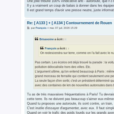
Une jolie tribune 100% vindicative anti - autoroute, que F
Il y a vraiment un coup de balais à donner dans les équipes 
Il est grand temps d'avoir une presse neutre, juste informat
Re: [ A133 ] + [ A134 ] Contournement de Rouen
M
par
François
»
mar. 07 juil. 2026 15:29
e
s
s
Brisavoine
a écrit :
↑
a
g
e
François
a écrit :
↑
On redescendra sur terre, comme on l'a fait avec le n
Pas certain. Les écolos ont déjà trouvé la parade : la voit
pollution délocalisée hors des villes. Etc.
L'argument ultime, qu'on entend beaucoup à Paris : même s
grand morceau de ferraille qui contient seulement une p
La seule façon d'en sortir, c'est un président déterminé qu
avec des centaines de km de nouvelles autoroutes dans tou
Tu as de très mauvaises fréquentations à Paris! Tu devrais 
cette terre. Ils ne doivent pas beaucoup s'aimer eux-même
Quand tu proposes une autoroute, ils sont contre, un train, i
C'est inutile d'essayer d'argumenter, avec eux. Il faut simp
Quand on voir le trafic des poids lourds sur les grands ax