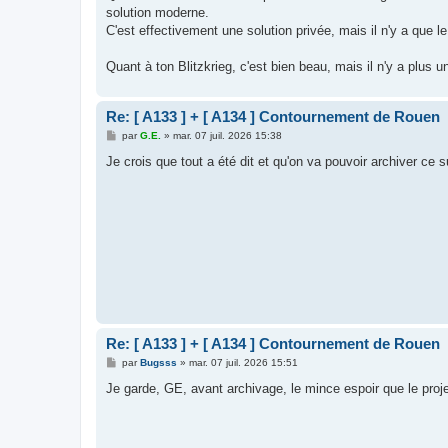
solution moderne.
C'est effectivement une solution privée, mais il n'y a que le
Quant à ton Blitzkrieg, c'est bien beau, mais il n'y a plus u
Re: [ A133 ] + [ A134 ] Contournement de Rouen
M
par
G.E.
»
mar. 07 juil. 2026 15:38
e
s
Je crois que tout a été dit et qu'on va pouvoir archiver ce su
s
a
g
e
Re: [ A133 ] + [ A134 ] Contournement de Rouen
M
par
Bugsss
»
mar. 07 juil. 2026 15:51
e
s
Je garde, GE, avant archivage, le mince espoir que le proj
s
a
g
e