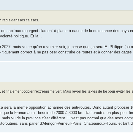
un radis dans les caisses.
s de capitaux regorgent d'argent à placer à cause de la croissance des pays
olonté politique. Et là...
n 2027, mais vu ce qu'on a vu hier soir, je pense que ça sera E. Philippe (ou 
olitiquement correct à ne pas oser construire de routes et à donner des gages
et finalement copier l'extrémisme vert. Mais revoir les textes de loi pour éviter les 
a sera la même opposition acharnée des anti-routes. Donc autant proposer 1
que la France aurait besoin de 2000 à 3000 km d'autoroutes en plus pour finir
vé, mais vu de la province c'est différent. Il n'est pas normal que des axes 
toroutiers, sans parler d'Alençon-Verneuil-Paris, Châteauroux-Tours, et tant d