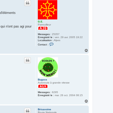
t
e d'éléments
G.E.
Patrouilleur
qui n'ont pas agi pour
Messages :
25357
Enregistré le :
ven. 29 avr. 2005 19:22
Localisation :
Alpes
C
Contact :
o
n
H
t
a
a
u
c
t
t
e
r
G
.
E
.
Bugsss
Autoroute à grande vitesse
Messages :
6295
Enregistré le :
mar. 26 oct. 2004 08:15
H
a
u
Brisavoine
t
Route Nationale