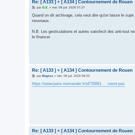
Re: [ A133 ] + [ A134 ] Contournement de Rouen
M
par
G.E.
»
mer. 08 juil. 2026 07:27
e
s
Quand on dit archivage, cela veut dire qu'on laisse le sujet 
s
nouveaux.
a
g
e
N.B. Les gesticulations et autres satisfecit des anti-tout n
le financer.
Re: [ A133 ] + [ A134 ] Contournement de Rouen
M
par
Bugsss
»
mer. 08 juil. 2026 08:20
e
s
https://www.paris-normandie.fr/id730861 ... roient-pas
s
a
g
e
Re: [ A133 ] + [ A134 ] Contournement de Rouen