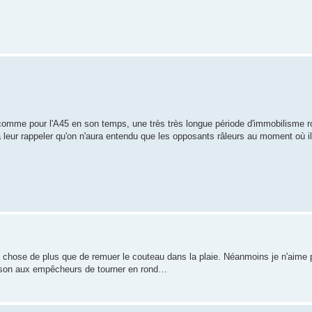
comme pour l'A45 en son temps, une très très longue période d'immobilisme rou
 leur rappeler qu'on n'aura entendu que les opposants râleurs au moment où il au
 chose de plus que de remuer le couteau dans la plaie. Néanmoins je n'aime 
aison aux empêcheurs de tourner en rond…