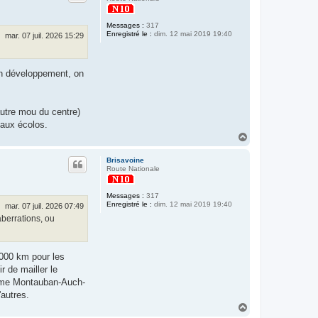
Messages :
317
Enregistré le :
dim. 12 mai 2019 19:40
mar. 07 juil. 2026 15:29
 en développement, on
autre mou du centre)
 aux écolos.
H
a
u
Brisavoine
t
Route Nationale
Messages :
317
Enregistré le :
dim. 12 mai 2019 19:40
mar. 07 juil. 2026 07:49
aberrations, ou
000 km pour les
 de mailler le
comme Montauban-Auch-
'autres.
H
a