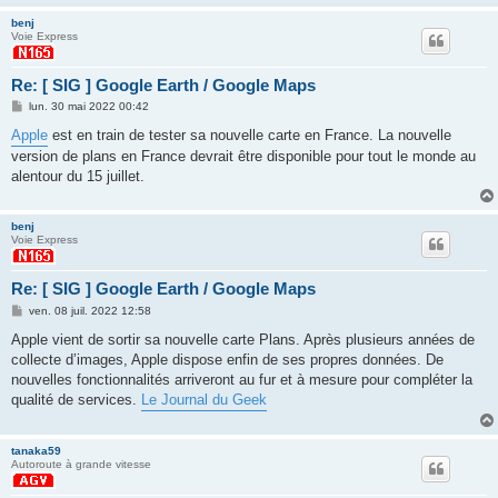
benj
Voie Express
Re: [ SIG ] Google Earth / Google Maps
M
lun. 30 mai 2022 00:42
e
s
Apple
est en train de tester sa nouvelle carte en France. La nouvelle
s
version de plans en France devrait être disponible pour tout le monde au
a
g
alentour du 15 juillet.
e
benj
Voie Express
Re: [ SIG ] Google Earth / Google Maps
M
ven. 08 juil. 2022 12:58
e
s
Apple vient de sortir sa nouvelle carte Plans. Après plusieurs années de
s
collecte d’images, Apple dispose enfin de ses propres données. De
a
g
nouvelles fonctionnalités arriveront au fur et à mesure pour compléter la
e
qualité de services.
Le Journal du Geek
tanaka59
Autoroute à grande vitesse