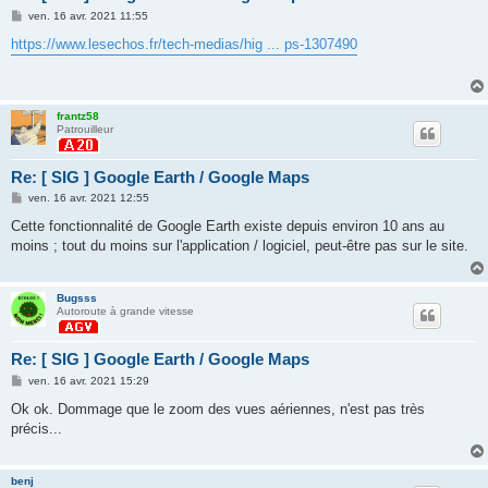
M
ven. 16 avr. 2021 11:55
e
s
https://www.lesechos.fr/tech-medias/hig ... ps-1307490
s
a
g
e
frantz58
Patrouilleur
Re: [ SIG ] Google Earth / Google Maps
M
ven. 16 avr. 2021 12:55
e
s
Cette fonctionnalité de Google Earth existe depuis environ 10 ans au
s
moins ; tout du moins sur l'application / logiciel, peut-être pas sur le site.
a
g
e
Bugsss
Autoroute à grande vitesse
Re: [ SIG ] Google Earth / Google Maps
M
ven. 16 avr. 2021 15:29
e
s
Ok ok. Dommage que le zoom des vues aériennes, n'est pas très
s
précis...
a
g
e
benj