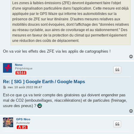
Les zones à faibles émissions (ZFE) devront également faire l'objet
d'une signalisation particulière dans l'application. Cette mesure est déjà
appliquée par le GPS Waze qui informe les automobilistes sur la
présence de ZFE sur leur itinéraire. D'autres mesures relatives aux
mobilités douces sont évoquées, dont l'affichage des "données relatives
au réseau cyclable, aux aires de covoiturage et au stationnement." Des
mesures en faveur de la protection du climat qui permettent également
une réduction des coûts de déplacement.
On va voir les effets des ZFE via les applis de cartographies !
Nono
Périphérique
Re: [ SIG ] Google Earth / Google Maps
M
mer. 10 août 2022 06:47
e
s
Est-ce que ça va tenir compte des giratoires qui doivent engendrer pas
s
mal de CO2 (embouteillages, réaccélérations) et de particules (freinage,
a
g
usure des pneus) ?
e
GPS Nico
Autoroute