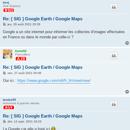
benj
Voie Express
Re: [ SIG ] Google Earth / Google Maps
M
jeu. 26 août 2021 20:29
e
s
Google a un site internet pour informer les collectes d’images effectuées
s
en France ou dans le monde par celle-ci ?
a
g
e
frantz58
Patrouilleur
Re: [ SIG ] Google Earth / Google Maps
M
ven. 27 août 2021 00:08
e
s
Oui ici :
https://www.google.com/intl/fr_fr/streetview/
s
a
g
e
tanaka59
Autoroute à grande vitesse
Re: [ SIG ] Google Earth / Google Maps
M
dim. 12 sept. 2021 16:23
e
s
La Google car elle a foiré ici
: