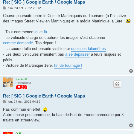
Re: [ SIG ] Google Earth / Google Maps
M
dim. 23 oct. 2022 23:12
e
s
Course-poursuite entre le Comité Martiniquais du Tourisme (à l'initiative
s
des images Street View en Martinique) et le média Martinique la 1ère :
a
g
e
- Tout commence
ici
et
là
.
- Le véhicule chargé de capturer les images s'est stationné
comme demandé
. Top départ !
- La course folle est ensuite visible sur
quelques kilomètres
.
- Les deux véhicules n'hésitent pas
à se dépasser
à leurs risques et
périls.
- Victoire de Martinique 1ère,
fin de tournage !
frantz58
Patrouilleur
Re: [ SIG ] Google Earth / Google Maps
M
lun. 24 oct. 2022 04:35
e
s
Pas commun en effet.
s
Autre chose peu commune, la baie de Fort-de-France parcourue par 3
a
g
trajets en street-view.
e
G.E.