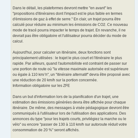
Dans le détail, les plateformes devront mettre "en avant" les
"propositions d'itinéraires dont l'impact est le plus faible en termes
d'émissions de gaz à effet de serre." En clair, un trajet pourra être
calculé pour réduire au minimum les émissions de CO2. Ce nouveau
mode de tracé pourra impacter le temps de trajet. En revanche, il ne
devrait pas être obligatoire et l'utilisateur pourra décider du mode de
calcul.
Aujourd'hui, pour calculer un itinéraire, deux fonctions sont
principalement utilisées : le trajet le plus court et l'itinéraire le plus
rapide. Par ailleurs, quand l'automobiliste est contraint de passer sur
une portion de route où "la vitesse maximale autorisée est supérieure
ou égale à 110 km/ h", un "itinéraire alternatif" devra être proposé avec
une réduction de 20 km/h sur la portion concernée.
Information obligatoire sur les ZFE
Dans un but d'information lors de la planification d'un trajet, une
estimation des émissions générées devra être affichée pour chaque
itinéraire. De même, des messages à visée pédagogique devront être
communiqués à l'utilisateur lors de l'utilisation des applications. Des
annonces du type "pour les trajets courts, privilégiez la marche ou le
vélo" ou encore "passer de 130 à 110 km/h sur autoroute réduit votre
consommation de 20 %" seront affichés.