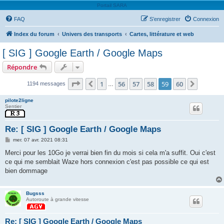
Portail SARA
FAQ
S’enregistrer
Connexion
Index du forum
Univers des transports
Cartes, littérature et web
[ SIG ] Google Earth / Google Maps
Répondre
Page
59
sur
60
1
56
57
58
59
60
Précédente
Suivant
1194 messages
…
pilote2ligne
Sentier
Re: [ SIG ] Google Earth / Google Maps
M
mer. 07 avr. 2021 08:31
e
s
Merci pour les 10Go je verrai bien fin du mois si cela m'a suffit. Oui c'est
s
ce qui me semblait Waze hors connexion c'est pas possible ce qui est
a
g
bien dommage
e
Bugsss
Autoroute à grande vitesse
Re: [ SIG ] Google Earth / Google Maps