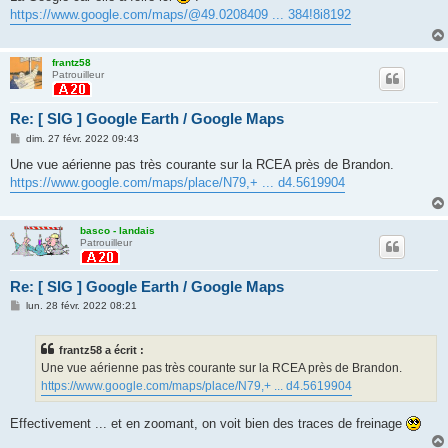
s
https://www.google.com/maps/@49.0208409 ... 384!8i8192
a
g
e
frantz58
Patrouilleur
Re: [ SIG ] Google Earth / Google Maps
M
dim. 27 févr. 2022 09:43
e
s
Une vue aérienne pas très courante sur la RCEA près de Brandon.
s
https://www.google.com/maps/place/N79,+ ... d4.5619904
a
g
e
basco - landais
Patrouilleur
Re: [ SIG ] Google Earth / Google Maps
M
lun. 28 févr. 2022 08:21
e
s
s
frantz58 a écrit :
a
g
Une vue aérienne pas très courante sur la RCEA près de Brandon.
e
https://www.google.com/maps/place/N79,+ ... d4.5619904
Effectivement ... et en zoomant, on voit bien des traces de freinage