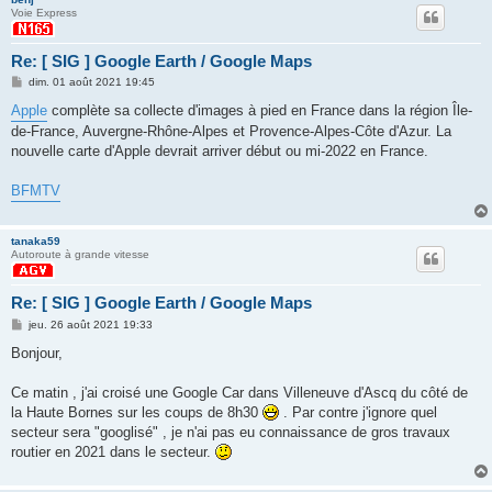
Voie Express
Re: [ SIG ] Google Earth / Google Maps
M
dim. 01 août 2021 19:45
e
s
Apple
complète sa collecte d'images à pied en France dans la région Île-
s
de-France, Auvergne-Rhône-Alpes et Provence-Alpes-Côte d'Azur. La
a
g
nouvelle carte d'Apple devrait arriver début ou mi-2022 en France.
e
BFMTV
tanaka59
Autoroute à grande vitesse
Re: [ SIG ] Google Earth / Google Maps
M
jeu. 26 août 2021 19:33
e
s
Bonjour,
s
a
g
Ce matin , j'ai croisé une Google Car dans Villeneuve d'Ascq du côté de
e
la Haute Bornes sur les coups de 8h30
. Par contre j'ignore quel
secteur sera "googlisé" , je n'ai pas eu connaissance de gros travaux
routier en 2021 dans le secteur.