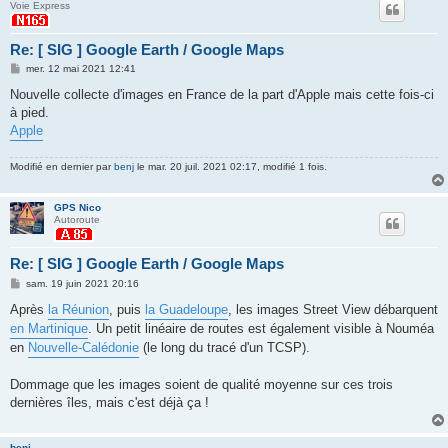
Voie Express
Re: [ SIG ] Google Earth / Google Maps
M
mer. 12 mai 2021 12:41
e
s
Nouvelle collecte d'images en France de la part d'Apple mais cette fois-ci
s
à pied.
a
g
Apple
e
Modifié en dernier par
benj
le mar. 20 juil. 2021 02:17, modifié 1 fois.
GPS Nico
Autoroute
Re: [ SIG ] Google Earth / Google Maps
M
sam. 19 juin 2021 20:16
e
s
Après
la Réunion
, puis
la Guadeloupe
, les images Street View débarquent
s
en Martinique
. Un petit linéaire de routes est également visible à Nouméa
a
g
en
Nouvelle-Calédonie
(le long du tracé d'un TCSP).
e
Dommage que les images soient de qualité moyenne sur ces trois
dernières îles, mais c'est déjà ça !
benj