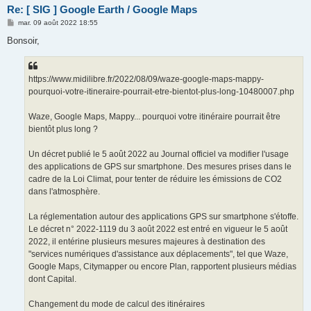
Re: [ SIG ] Google Earth / Google Maps
M
mar. 09 août 2022 18:55
e
s
Bonsoir,
s
a
g
e
https://www.midilibre.fr/2022/08/09/waze-google-maps-mappy-
pourquoi-votre-itineraire-pourrait-etre-bientot-plus-long-10480007.php
Waze, Google Maps, Mappy... pourquoi votre itinéraire pourrait être
bientôt plus long ?
Un décret publié le 5 août 2022 au Journal officiel va modifier l'usage
des applications de GPS sur smartphone. Des mesures prises dans le
cadre de la Loi Climat, pour tenter de réduire les émissions de CO2
dans l'atmosphère.
La réglementation autour des applications GPS sur smartphone s'étoffe.
Le décret n° 2022-1119 du 3 août 2022 est entré en vigueur le 5 août
2022, il entérine plusieurs mesures majeures à destination des
"services numériques d'assistance aux déplacements", tel que Waze,
Google Maps, Citymapper ou encore Plan, rapportent plusieurs médias
dont Capital.
Changement du mode de calcul des itinéraires