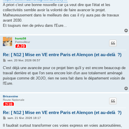
a
g
A priori c'est une bonne nouvelle car ça veut dire que l'état et les
e
collectivités semble avoir la volonté de faire avancer le projet.
Malheureusement dans le meilleurs des cas il n'y aura pas de travaux
avant 2030.
Et toujours rien de prévu dans l'Eure...
frantz58
Patrouilleur
Re: [ N12 ] Mise en VE entre Paris et Alençon (et au-delà ?)
M
ven. 20 févr. 2026 06:57
e
s
C'est déjà une avancée pour ce projet bien qu'il y est encore beaucoup de
s
travail derrière et que l'on sera encore loin d'un axe totalement aménagé
a
g
puisque comme dit JOJO, rien ne sera fait dans le département voisin de
e
l'Eure.
Brisavoine
Route Nationale
Re: [ N12 ] Mise en VE entre Paris et Alençon (et au-delà ?)
M
sam. 21 févr. 2026 18:17
e
s
Il faudrait surtout transformer ces voies express en voies autoroutières,
s