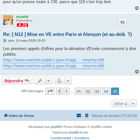
pour qu'on puisse rouler à 130, parce que 110 c'est trop lent.
a
g
e
frantz58
Patrouilleur
Re: [ N12 ] Mise en VE entre Paris et Alençon (et au-delà ?)
M
sam. 14 mars 2026 10:05
e
s
Les premiers appels d'offres pour la déviation d'Ernée commencent à être
s
publiés.
a
g
https://www.marches-publics.gouv.fr/app ... ronyme=d4t
e
https://www.marches-publics.gouv.fr/app ... ronyme=d4t
Répondre
Page
35
sur
35
1
31
32
33
34
35
Précédente
689 messages
…
Aller à
Index du forum
Heures au format
UTC+01:00
Développé par
phpBB
® Forum Software © phpBB Limited
Traduit par
phpBB-fr.com
Confidentialité
|
Conditions