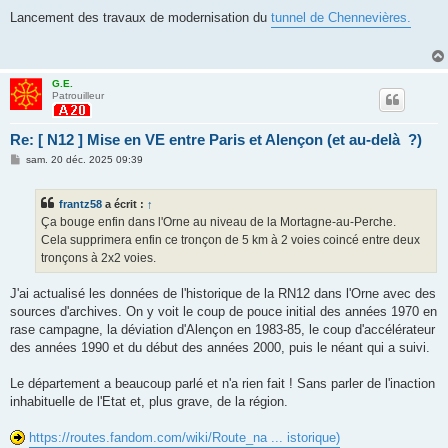
e
s
Lancement des travaux de modernisation du
tunnel de Chennevières.
s
a
g
e
G.E.
Patrouilleur
Re: [ N12 ] Mise en VE entre Paris et Alençon (et au-delà ?)
M
sam. 20 déc. 2025 09:39
e
s
s
frantz58
a écrit :
↑
a
g
Ça bouge enfin dans l'Orne au niveau de la Mortagne-au-Perche.
e
Cela supprimera enfin ce tronçon de 5 km à 2 voies coincé entre deux
tronçons à 2x2 voies.
J'ai actualisé les données de l'historique de la RN12 dans l'Orne avec des
sources d'archives. On y voit le coup de pouce initial des années 1970 en
rase campagne, la déviation d'Alençon en 1983-85, le coup d'accélérateur
des années 1990 et du début des années 2000, puis le néant qui a suivi.
Le département a beaucoup parlé et n'a rien fait ! Sans parler de l'inaction
inhabituelle de l'Etat et, plus grave, de la région.
https://routes.fandom.com/wiki/Route_na ... istorique)