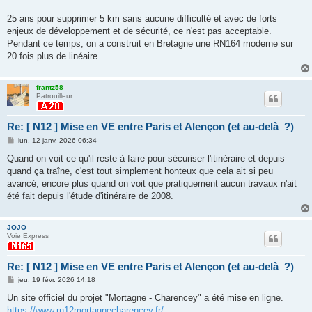
25 ans pour supprimer 5 km sans aucune difficulté et avec de forts
enjeux de développement et de sécurité, ce n'est pas acceptable.
Pendant ce temps, on a construit en Bretagne une RN164 moderne sur
20 fois plus de linéaire.
frantz58
Patrouilleur
Re: [ N12 ] Mise en VE entre Paris et Alençon (et au-delà ?)
M
lun. 12 janv. 2026 06:34
e
s
Quand on voit ce qu'il reste à faire pour sécuriser l'itinéraire et depuis
s
quand ça traîne, c'est tout simplement honteux que cela ait si peu
a
g
avancé, encore plus quand on voit que pratiquement aucun travaux n'ait
e
été fait depuis l'étude d'itinéraire de 2008.
JOJO
Voie Express
Re: [ N12 ] Mise en VE entre Paris et Alençon (et au-delà ?)
M
jeu. 19 févr. 2026 14:18
e
s
Un site officiel du projet "Mortagne - Charencey" a été mise en ligne.
s
https://www.rn12mortagnecharencey.fr/