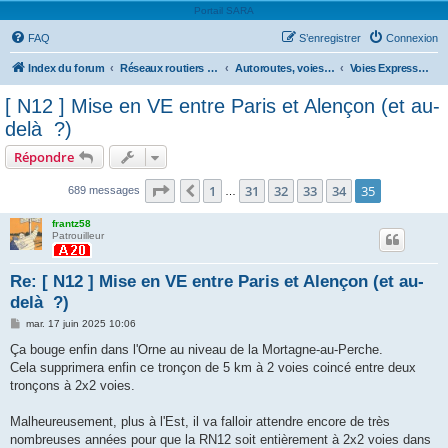
Portail SARA
FAQ
S’enregistrer
Connexion
Index du forum
Réseaux routiers et autoroutiers
Autoroutes, voies express & axes nationaux
Voies Express & Nationales
[ N12 ] Mise en VE entre Paris et Alençon (et au-
delà ?)
Répondre
Page
35
sur
35
1
31
32
33
34
35
Précédente
689 messages
…
frantz58
Patrouilleur
Re: [ N12 ] Mise en VE entre Paris et Alençon (et au-
delà ?)
M
mar. 17 juin 2025 10:06
e
s
Ça bouge enfin dans l'Orne au niveau de la Mortagne-au-Perche.
s
Cela supprimera enfin ce tronçon de 5 km à 2 voies coincé entre deux
a
g
tronçons à 2x2 voies.
e
Malheureusement, plus à l'Est, il va falloir attendre encore de très
nombreuses années pour que la RN12 soit entièrement à 2x2 voies dans