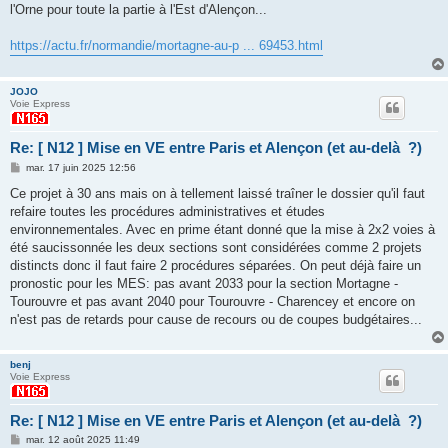
l'Orne pour toute la partie à l'Est d'Alençon...
https://actu.fr/normandie/mortagne-au-p ... 69453.html
JOJO
Voie Express
Re: [ N12 ] Mise en VE entre Paris et Alençon (et au-delà ?)
M
mar. 17 juin 2025 12:56
e
s
Ce projet à 30 ans mais on à tellement laissé traîner le dossier qu'il faut
s
refaire toutes les procédures administratives et études
a
g
environnementales. Avec en prime étant donné que la mise à 2x2 voies à
e
été saucissonnée les deux sections sont considérées comme 2 projets
distincts donc il faut faire 2 procédures séparées. On peut déjà faire un
pronostic pour les MES: pas avant 2033 pour la section Mortagne -
Tourouvre et pas avant 2040 pour Tourouvre - Charencey et encore on
n'est pas de retards pour cause de recours ou de coupes budgétaires...
benj
Voie Express
Re: [ N12 ] Mise en VE entre Paris et Alençon (et au-delà ?)
M
mar. 12 août 2025 11:49